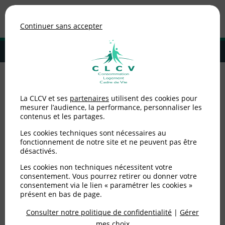
Association de consommateurs
Continuer sans accepter
MENU
Adhérer à la CLCV
Accueil
>
Environnement / Santé
>
Eau / ANC
>
Journée mondiale de
La CLCV et ses
partenaires
utilisent des cookies pour
l'eau : transparence de la gestion et solidarité
mesurer l’audience, la performance, personnaliser les
contenus et les partages.
Journée mondiale de
Les cookies techniques sont nécessaires au
l'eau : transparence de
fonctionnement de notre site et ne peuvent pas être
désactivés.
la gestion et solidarité
Les cookies non techniques nécessitent votre
consentement. Vous pourrez retirer ou donner votre
consentement via le lien « paramétrer les cookies »
Publié le
20/03/2013
(mis à jour le
20/03/2013
)
présent en bas de page.
Consulter notre politique de confidentialité
|
Gérer
Communiqués de presse
mes choix