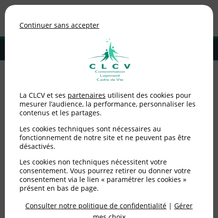
Association de consommateurs
Continuer sans accepter
MENU
Adhérer à la CLCV
Accueil
>
Logement
>
Locataires privé
>
Infographie - Fin de
La CLCV et ses
partenaires
utilisent des cookies pour
l'encadrement des loyers : l'impact sur les loyers parisisiens
mesurer l’audience, la performance, personnaliser les
contenus et les partages.
Infographie - Fin de
Les cookies techniques sont nécessaires au
l'encadrement des loyers
fonctionnement de notre site et ne peuvent pas être
désactivés.
: l'impact sur les loyers
Les cookies non techniques nécessitent votre
consentement. Vous pourrez retirer ou donner votre
parisisiens
consentement via le lien « paramétrer les cookies »
présent en bas de page.
Consulter notre politique de confidentialité
|
Gérer
Publié le
18/07/2018
(mis à jour le
05/06/2025
)
mes choix