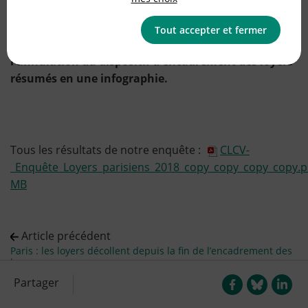
Logement
Tout accepter et fermer
Les résultats de notre enquête sur l'impact de
l'annulation du dispositif d'encadrement des loyers
résumés en une infographie.
Tous les résultats de notre enquête :
CLCV-
_Enquête_Loyers_parisiens_2018_copy_copy_copy_copy.p
MB
Article précédent
Paris : les loyers décollent depuis la fin de l’encadrement des
loyers
Article suivant
Partager
Un domicile bien protégé