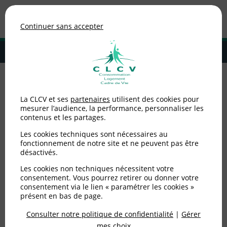
Association de consommateurs
Continuer sans accepter
MENU
Adhérer à la CLCV
Accueil
>
Communiqués de presse
>
Garantie légale: l’effectivité du
La CLCV et ses
partenaires
utilisent des cookies pour
droit français en danger
mesurer l’audience, la performance, personnaliser les
contenus et les partages.
Garantie légale:
Les cookies techniques sont nécessaires au
l’effectivité du droit
fonctionnement de notre site et ne peuvent pas être
désactivés.
français en danger
Les cookies non techniques nécessitent votre
consentement. Vous pourrez retirer ou donner votre
consentement via le lien « paramétrer les cookies »
Publié le
04/12/2018
(mis à jour le
26/10/2022
)
présent en bas de page.
Consulter notre politique de confidentialité
|
Gérer
Communiqués de presse
mes choix