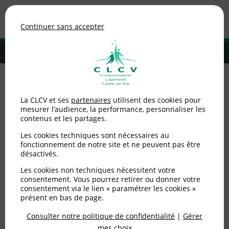
Association de consommateurs
Continuer sans accepter
MENU
Adhérer à la CLCV
Accueil
>
Logement
>
Copropriétaires
>
Fin des tarifs réglementés du
La CLCV et ses
partenaires
utilisent des cookies pour
gaz.
mesurer l’audience, la performance, personnaliser les
contenus et les partages.
Fin des tarifs
Les cookies techniques sont nécessaires au
réglementés du gaz.
fonctionnement de notre site et ne peuvent pas être
désactivés.
Les cookies non techniques nécessitent votre
Publié le
31/07/2014
(mis à jour le
24/07/2015
)
consentement. Vous pourrez retirer ou donner votre
consentement via le lien « paramétrer les cookies »
Logement
présent en bas de page.
Consulter notre politique de confidentialité
|
Gérer
mes choix