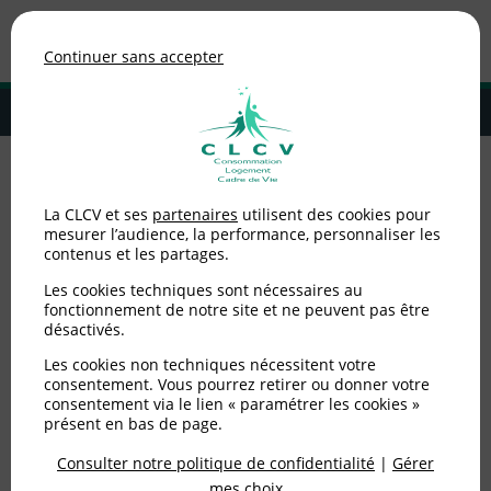
Association de consommateurs
Continuer sans accepter
MENU
Adhérer à la CLCV
Accueil
>
Consommation
>
Énergie
>
Fin des ampoules halogènes :
La CLCV et ses
partenaires
utilisent des cookies pour
comment bien choisir ses nouvelles ampoules ?
mesurer l’audience, la performance, personnaliser les
contenus et les partages.
Fin des ampoules
Les cookies techniques sont nécessaires au
halogènes : comment
fonctionnement de notre site et ne peuvent pas être
désactivés.
bien choisir ses
Les cookies non techniques nécessitent votre
consentement. Vous pourrez retirer ou donner votre
nouvelles ampoules ?
consentement via le lien « paramétrer les cookies »
présent en bas de page.
Consulter notre politique de confidentialité
|
Gérer
Publié le
31/08/2018
(mis à jour le
05/06/2025
)
mes choix