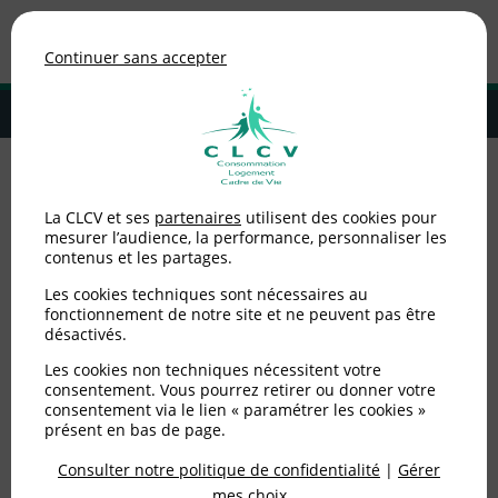
Association de consommateurs
Continuer sans accepter
MENU
Adhérer à la CLCV
Accueil
>
Non catégorisé
>
Envie de poisson durable
La CLCV et ses
partenaires
utilisent des cookies pour
mesurer l’audience, la performance, personnaliser les
Envie de poisson durable
contenus et les partages.
Les cookies techniques sont nécessaires au
fonctionnement de notre site et ne peuvent pas être
Publié le
11/10/2016
(mis à jour le
25/10/2016
)
désactivés.
Non catégorisé
Les cookies non techniques nécessitent votre
consentement. Vous pourrez retirer ou donner votre
Si l’envie de manger du poisson durable est bien là,
consentement via le lien « paramétrer les cookies »
présent en bas de page.
cela ne se traduit pas forcément en actes d'achats.
Consulter notre politique de confidentialité
|
Gérer
mes choix