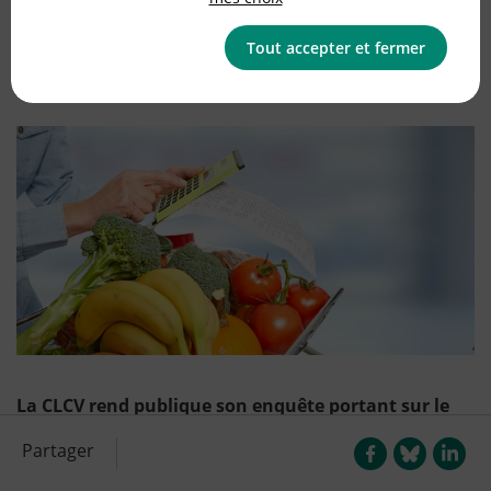
Publié le
14/12/2020
(mis à jour le
14/12/2020
)
Tout accepter et fermer
Communiqués de presse
La CLCV rend publique son enquête portant sur le
prix et l’origine de 7 fruits et légumes biologiques et
Partager
conventionnels : banane, orange, pomme golden,
raisin blanc avec pépins, courgette, carotte et