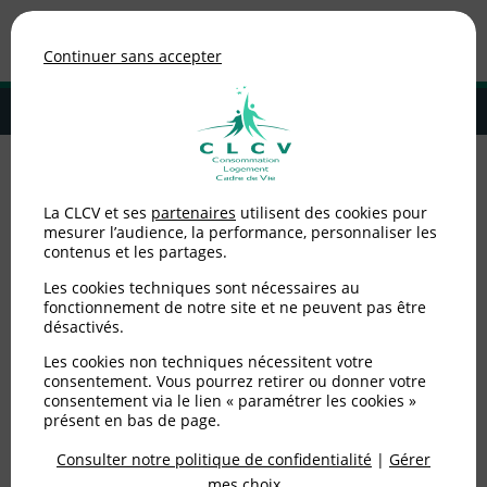
Association de consommateurs
Continuer sans accepter
MENU
Adhérer à la CLCV
Accueil
>
Communiqués de presse
>
Enquête - Fruits et légumes
La CLCV et ses
partenaires
utilisent des cookies pour
conventionnels et bio : le lieu d’achat et l’origine ont peu d’influence
mesurer l’audience, la performance, personnaliser les
sur le prix
contenus et les partages.
Enquête - Fruits et
Les cookies techniques sont nécessaires au
fonctionnement de notre site et ne peuvent pas être
désactivés.
légumes conventionnels
Les cookies non techniques nécessitent votre
et bio : le lieu d’achat et
consentement. Vous pourrez retirer ou donner votre
consentement via le lien « paramétrer les cookies »
l’origine ont peu
présent en bas de page.
d’influence sur le prix
Consulter notre politique de confidentialité
|
Gérer
mes choix