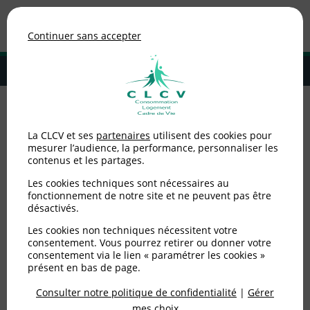
Association de consommateurs
Continuer sans accepter
MENU
Adhérer à la CLCV
Accueil
>
Consommation
>
Assurance
>
Enquête assurance vie -
La CLCV et ses
partenaires
utilisent des cookies pour
Rendements servis aux assurés : la grande loterie !
mesurer l’audience, la performance, personnaliser les
contenus et les partages.
Enquête assurance vie -
Les cookies techniques sont nécessaires au
Rendements servis aux
fonctionnement de notre site et ne peuvent pas être
désactivés.
assurés : la grande
Les cookies non techniques nécessitent votre
consentement. Vous pourrez retirer ou donner votre
loterie !
consentement via le lien « paramétrer les cookies »
présent en bas de page.
Consulter notre politique de confidentialité
|
Gérer
Publié le
27/11/2017
(mis à jour le
08/12/2017
)
mes choix