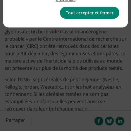
Tout accepter et fermer
L’ONG Générations Futures a fait analyser 30 aliments
de consommations courantes. Des résidus de
glyphosate, un herbicide classé « cancérogène
probable » par le Centre international de recherche sur
le cancer (CIRC) ont été retrouvés dans des céréales
pour petit-déjeuner, des légumineuses et des pâtes. La
matière active de l’herbicide la plus utilisée au monde
est présente sur plus de la moitié des produits testés.
Selon l’ONG, sept céréales de petit-déjeuner (Nestlé,
Kellog’s, Jordan, Weetabix…) sur les huit analysées en
contiennent. Si les céréales testées ne sont pas
estampillées « enfant », elles peuvent aussi se
retrouver dans leur bol chaque matin.
Partager
Article précédent