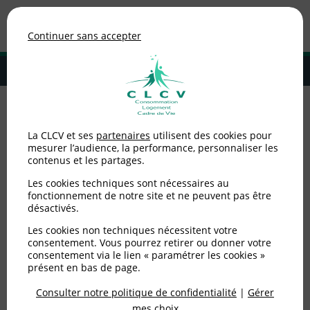
Association de consommateurs
Continuer sans accepter
MENU
Adhérer à la CLCV
Accueil
>
Non catégorisé
>
Du désherbant dans notre bol de céréales !
La CLCV et ses
partenaires
utilisent des cookies pour
mesurer l’audience, la performance, personnaliser les
Du désherbant dans
contenus et les partages.
notre bol de céréales !
Les cookies techniques sont nécessaires au
fonctionnement de notre site et ne peuvent pas être
désactivés.
Publié le
02/11/2017
(mis à jour le
04/06/2025
)
Les cookies non techniques nécessitent votre
consentement. Vous pourrez retirer ou donner votre
Non catégorisé
consentement via le lien « paramétrer les cookies »
présent en bas de page.
Consulter notre politique de confidentialité
|
Gérer
mes choix