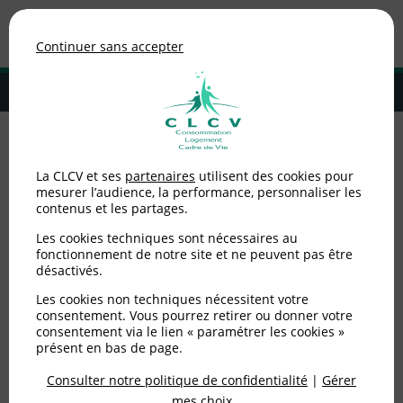
Association de consommateurs
Continuer sans accepter
MENU
Adhérer à la CLCV
Accueil
>
Consommation
>
Téléphonie / Internet
>
Droit à l’oubli
La CLCV et ses
partenaires
utilisent des cookies pour
numérique : enquête en ligne
mesurer l’audience, la performance, personnaliser les
contenus et les partages.
Droit à l’oubli numérique
Les cookies techniques sont nécessaires au
: enquête en ligne
fonctionnement de notre site et ne peuvent pas être
désactivés.
Les cookies non techniques nécessitent votre
Publié le
17/06/2013
(mis à jour le
05/12/2025
)
consentement. Vous pourrez retirer ou donner votre
consentement via le lien « paramétrer les cookies »
Consommation
présent en bas de page.
Consulter notre politique de confidentialité
|
Gérer
mes choix