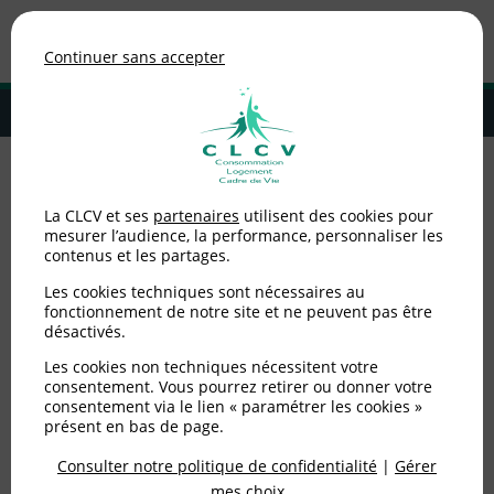
Association de consommateurs
Continuer sans accepter
MENU
Adhérer à la CLCV
Accueil
>
Non catégorisé
>
Des plats savoureux et anti-gaspi pour les
La CLCV et ses
partenaires
utilisent des cookies pour
lendemains de fêtes.
mesurer l’audience, la performance, personnaliser les
contenus et les partages.
Des plats savoureux et
Les cookies techniques sont nécessaires au
anti-gaspi pour les
fonctionnement de notre site et ne peuvent pas être
désactivés.
lendemains de fêtes.
Les cookies non techniques nécessitent votre
consentement. Vous pourrez retirer ou donner votre
consentement via le lien « paramétrer les cookies »
Publié le
17/12/2019
(mis à jour le
03/12/2024
)
présent en bas de page.
Consulter notre politique de confidentialité
|
Gérer
Non catégorisé
mes choix