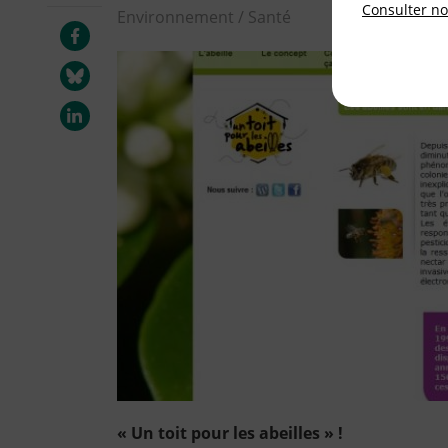
Consulter not
Environnement / Santé
« Un toit pour les abeilles » !