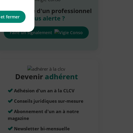
La pratique d'un professionnel
 et fermer
vous alerte ?
Faire un signalement
Devenir
adhérent
Adhésion d'un an à la CLCV
Conseils juridiques sur-mesure
Abonnement d'un an à notre
magazine
Newsletter bi-mensuelle