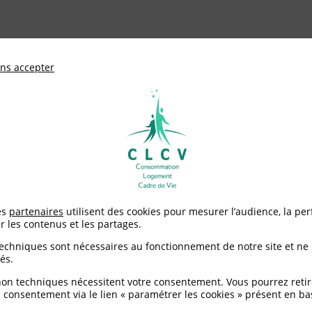
ationale de défense des consommateurs et u
ns accepter
Adhérer à
mentation
Environnement / Santé
Logement
autrement
>
Des gains pour moi et ma planète : décembre 2013
es
partenaires
utilisent des cookies pour mesurer l’audience, la pe
r les contenus et les partages.
moi et ma planète : dé
techniques sont nécessaires au fonctionnement de notre site et ne
és.
non techniques nécessitent votre consentement. Vous pourrez retir
 consentement via le lien « paramétrer les cookies » présent en ba