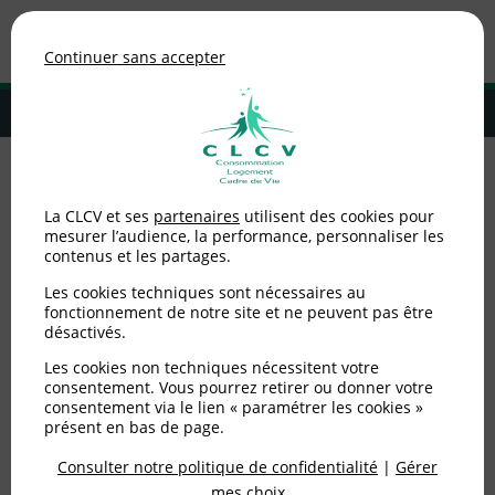
Association de consommateurs
Continuer sans accepter
MENU
Adhérer à la CLCV
Accueil
>
Logement
>
Copropriétaires
>
Covid-19 et copropriété :
La CLCV et ses
partenaires
utilisent des cookies pour
quelles sont les incidences sur le mandat du syndic ?
mesurer l’audience, la performance, personnaliser les
contenus et les partages.
Covid-19 et copropriété :
Les cookies techniques sont nécessaires au
quelles sont les
fonctionnement de notre site et ne peuvent pas être
désactivés.
incidences sur le mandat
Les cookies non techniques nécessitent votre
consentement. Vous pourrez retirer ou donner votre
du syndic ?
consentement via le lien « paramétrer les cookies »
présent en bas de page.
Consulter notre politique de confidentialité
|
Gérer
Publié le
03/04/2020
(mis à jour le
20/05/2020
)
mes choix