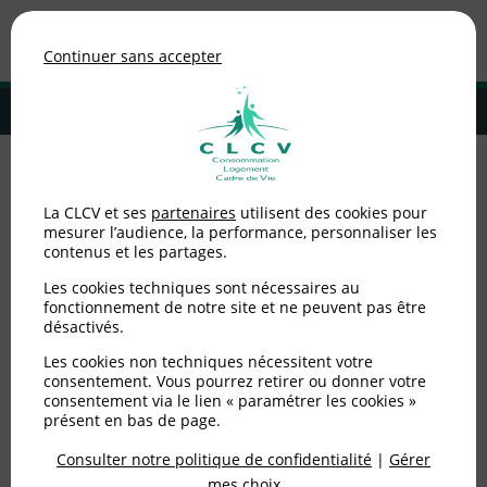
Association de consommateurs
Continuer sans accepter
MENU
Adhérer à la CLCV
Accueil
>
Logement
>
Locataires privé
>
Coronavirus et location - Le
La CLCV et ses
partenaires
utilisent des cookies pour
locataire n’est pas rentré dans les lieux doit-il payer le loyer ?
mesurer l’audience, la performance, personnaliser les
contenus et les partages.
Coronavirus et location -
Les cookies techniques sont nécessaires au
Le locataire n’est pas
fonctionnement de notre site et ne peuvent pas être
désactivés.
rentré dans les lieux
Les cookies non techniques nécessitent votre
consentement. Vous pourrez retirer ou donner votre
doit-il payer le loyer ?
consentement via le lien « paramétrer les cookies »
présent en bas de page.
Consulter notre politique de confidentialité
|
Gérer
Publié le
01/04/2020
(mis à jour le
03/04/2020
)
mes choix