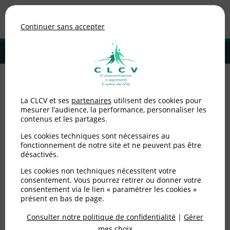
Association de consommateurs
Continuer sans accepter
MENU
Adhérer à la CLCV
Accueil
>
Environnement / Santé
>
Consommer autrement
>
La CLCV et ses
partenaires
utilisent des cookies pour
Coronavirus : boire l’eau du robinet c’est préserver sa santé et son
mesurer l’audience, la performance, personnaliser les
porte-monnaie
contenus et les partages.
Coronavirus : boire l’eau
Les cookies techniques sont nécessaires au
fonctionnement de notre site et ne peuvent pas être
désactivés.
du robinet c’est
Les cookies non techniques nécessitent votre
préserver sa santé et son
consentement. Vous pourrez retirer ou donner votre
consentement via le lien « paramétrer les cookies »
porte-monnaie
présent en bas de page.
Consulter notre politique de confidentialité
|
Gérer
mes choix