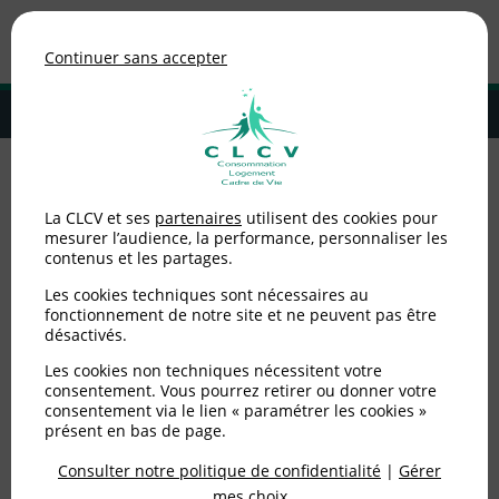
Association de consommateurs
Continuer sans accepter
MENU
Adhérer à la CLCV
Accueil
>
Non catégorisé
>
Contamination de produits contenant des
La CLCV et ses
partenaires
utilisent des cookies pour
légumes à la Listeria
mesurer l’audience, la performance, personnaliser les
contenus et les partages.
Contamination de
Les cookies techniques sont nécessaires au
produits contenant des
fonctionnement de notre site et ne peuvent pas être
désactivés.
légumes à la Listeria
Les cookies non techniques nécessitent votre
consentement. Vous pourrez retirer ou donner votre
consentement via le lien « paramétrer les cookies »
Publié le
20/07/2018
(mis à jour le
05/06/2025
)
présent en bas de page.
Consulter notre politique de confidentialité
|
Gérer
Non catégorisé
mes choix