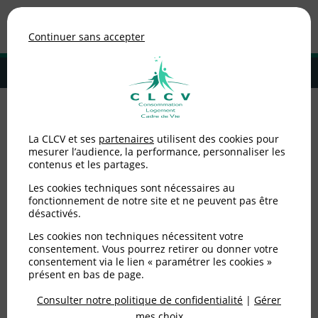
Association de consommateurs
Continuer sans accepter
MENU
Adhérer à la CLCV
Accueil
>
Environnement / Santé
>
Santé
>
Cancer : à quoi rime une
La CLCV et ses
partenaires
utilisent des cookies pour
sortie des ALD de certains anciens malades ? [ 23.06.2010 ]
mesurer l’audience, la performance, personnaliser les
contenus et les partages.
Cancer : à quoi rime une
Les cookies techniques sont nécessaires au
sortie des ALD de
fonctionnement de notre site et ne peuvent pas être
désactivés.
certains anciens malades
Les cookies non techniques nécessitent votre
consentement. Vous pourrez retirer ou donner votre
? [ 23.06.2010 ]
consentement via le lien « paramétrer les cookies »
présent en bas de page.
Consulter notre politique de confidentialité
|
Gérer
Publié le
23/06/2010
(mis à jour le
04/07/2012
)
mes choix