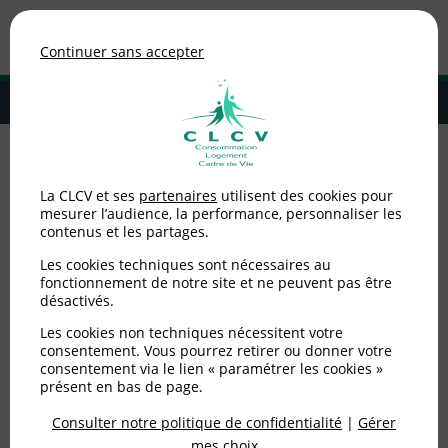
Association de consommateurs
Continuer sans accepter
MENU
Adhérer à la CLCV
Accueil
>
Consommation
>
Énergie
>
Ca chauffe pour le contribuable
La CLCV et ses
partenaires
utilisent des cookies pour
mesurer l’audience, la performance, personnaliser les
Ca chauffe pour le
contenus et les partages.
contribuable
Les cookies techniques sont nécessaires au
fonctionnement de notre site et ne peuvent pas être
désactivés.
Publié le
18/06/2008
(mis à jour le
14/06/2012
)
Les cookies non techniques nécessitent votre
consentement. Vous pourrez retirer ou donner votre
Consommation
consentement via le lien « paramétrer les cookies »
présent en bas de page.
Consulter notre politique de confidentialité
|
Gérer
mes choix