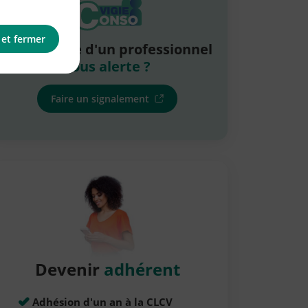
 et fermer
La pratique d'un professionnel
vous alerte ?
Faire un signalement
Devenir
adhérent
Adhésion d'un an à la CLCV