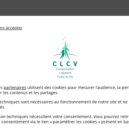
ationale de défense des consommateurs et u
ns accepter
Adhérer à
mentation
Environnement / Santé
Logement
Sortie familiale à l’île de Batz
es
partenaires
utilisent des cookies pour mesurer l’audience, la pe
r les contenus et les partages.
iliale à l’île de Batz
techniques sont nécessaires au fonctionnement de notre site et ne
és.
non techniques nécessitent votre consentement. Vous pourrez retir
 consentement via le lien « paramétrer les cookies » présent en ba