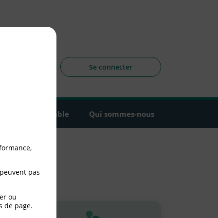
sagers
 la CLCV
Se connecter
Agir ensemble
Qui sommes-nous
rformance,
 peuvent pas
er ou
s de page.