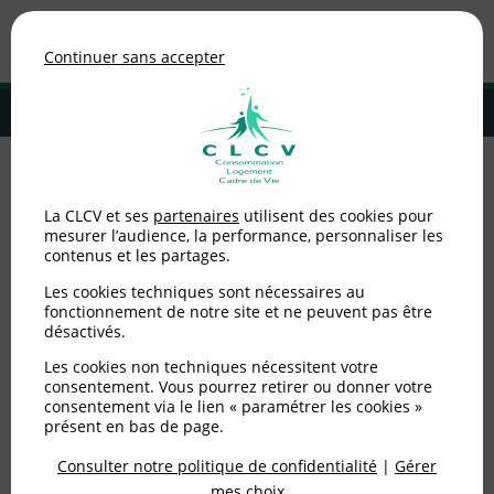
Association de consommateurs
Continuer sans accepter
MENU
Adhérer à la CLCV
Accueil
>
Consommation
>
Énergie
>
Bien choisir et recycler son
La CLCV et ses
partenaires
utilisent des cookies pour
éclairage
mesurer l’audience, la performance, personnaliser les
contenus et les partages.
Bien choisir et recycler
Les cookies techniques sont nécessaires au
son éclairage
fonctionnement de notre site et ne peuvent pas être
désactivés.
Les cookies non techniques nécessitent votre
Publié le
10/11/2017
(mis à jour le
10/12/2019
)
consentement. Vous pourrez retirer ou donner votre
consentement via le lien « paramétrer les cookies »
Consommation
présent en bas de page.
Consulter notre politique de confidentialité
|
Gérer
mes choix