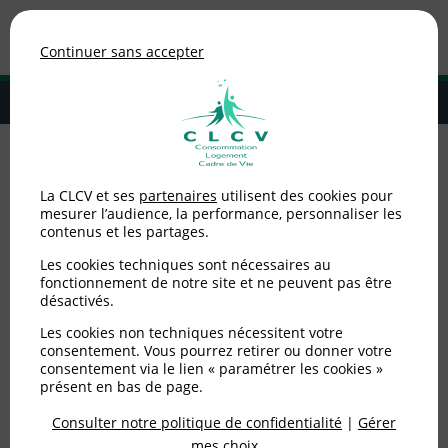
Association de consommateurs
Continuer sans accepter
MENU
Adhérer à la CLCV
Accueil
>
Logement
>
Locataires HLM
>
Baromètre ANCOLS 2023 : des
La CLCV et ses
partenaires
utilisent des cookies pour
difficultés qui s’amoncellent
mesurer l’audience, la performance, personnaliser les
contenus et les partages.
Baromètre ANCOLS 2023
Les cookies techniques sont nécessaires au
: des difficultés qui
fonctionnement de notre site et ne peuvent pas être
désactivés.
s’amoncellent
Les cookies non techniques nécessitent votre
consentement. Vous pourrez retirer ou donner votre
consentement via le lien « paramétrer les cookies »
Publié le
30/11/2023
(mis à jour le
02/01/2025
)
présent en bas de page.
Consulter notre politique de confidentialité
|
Gérer
Logement
mes choix