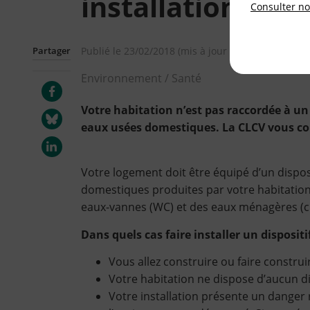
installation
Consulter not
Partager
Publié le
23/02/2018
(mis à jour le
04/06/2025
)
Environnement / Santé
Votre habitation n’est pas raccordée à un
eaux usées domestiques. La CLCV vous con
Votre logement doit être équipé d’un dispos
domestiques produites par votre habitatio
eaux-vannes (WC) et des eaux ménagères (cuis
Dans quels cas faire installer un dispositi
Vous allez construire ou faire constru
Votre habitation ne dispose d’aucun di
Votre installation présente un danger 