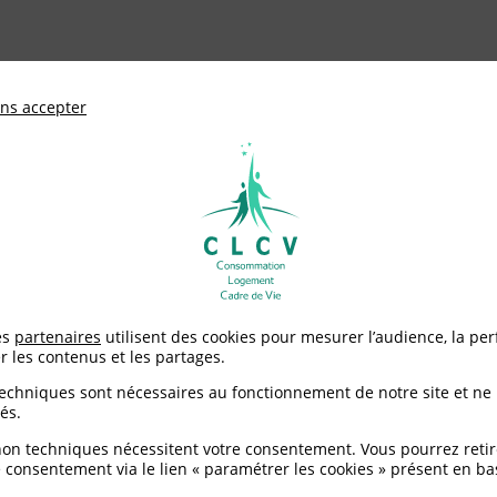
ationale de défense des consommateurs et u
ns accepter
Adhérer à
mentation
Environnement / Santé
Logement
Assainissement non collectif des eaux usées domestiques conseils 
es
partenaires
utilisent des cookies pour mesurer l’audience, la pe
r les contenus et les partages.
on collectif des eaux 
techniques sont nécessaires au fonctionnement de notre site et ne
és.
eils pour bien choisir
non techniques nécessitent votre consentement. Vous pourrez retir
 consentement via le lien « paramétrer les cookies » présent en ba