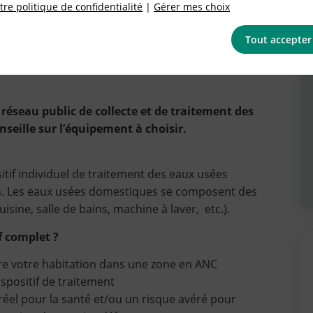
re politique de confidentialité
|
Gérer mes choix
Tout accepter
 réseau public de collecte et de traitement des
seille sur l’équipement à choisir.
itif individuel de traitement des eaux usées
n. Les eaux usées domestiques se composent des
ine, salle de bains, machine à laver, etc.).
f complet ?
ire votre habitation dans une zone en ANC
spositif de traitement
réel pour la santé et/ou un risque avéré pour