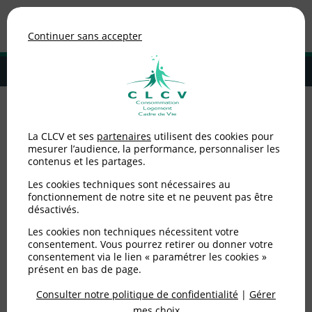
Association de consommateurs
Continuer sans accepter
MENU
Adhérer à la CLCV
Accueil
>
Consommation
>
Achats
>
Arrhes ou acompte ?
La CLCV et ses
partenaires
utilisent des cookies pour
mesurer l’audience, la performance, personnaliser les
Arrhes ou acompte ?
contenus et les partages.
Les cookies techniques sont nécessaires au
fonctionnement de notre site et ne peuvent pas être
Publié le
05/08/2014
(mis à jour le
03/11/2021
)
désactivés.
Consommation
Les cookies non techniques nécessitent votre
consentement. Vous pourrez retirer ou donner votre
consentement via le lien « paramétrer les cookies »
présent en bas de page.
Consulter notre politique de confidentialité
|
Gérer
mes choix