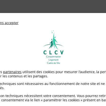
ationale de défense des consommateurs et u
ns accepter
Adhérer à
mentation
Environnement / Santé
Logement
ntiparasitaires pour animaux de compagnie : restez vigilant
es
partenaires
utilisent des cookies pour mesurer l’audience, la pe
r les contenus et les partages.
 pour animaux de comp
techniques sont nécessaires au fonctionnement de notre site et ne
és.
non techniques nécessitent votre consentement. Vous pourrez retir
 consentement via le lien « paramétrer les cookies » présent en ba