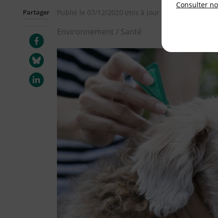
Consulter not
Partager
Publié le
07/12/2020
(mis à jour le
03/05/2023
)
Environnement / Santé