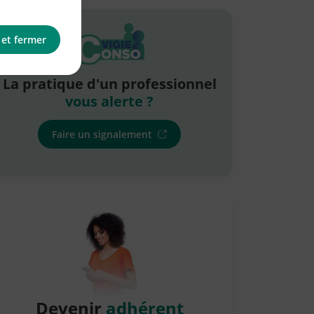
 et fermer
La pratique d'un professionnel
vous alerte ?
Faire un signalement
Devenir
adhérent