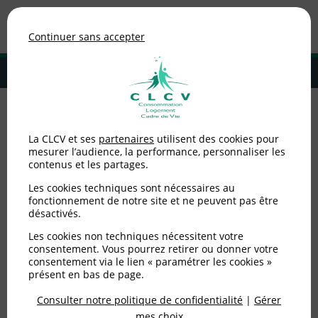
Association de consommateurs
Continuer sans accepter
MENU
Adhérer à la CLCV
Accueil
>
Non catégorisé
>
Antibiotiques en élevage : premiers
La CLCV et ses
partenaires
utilisent des cookies pour
résultats d’EcoAntibio
mesurer l’audience, la performance, personnaliser les
contenus et les partages.
Antibiotiques en élevage
Les cookies techniques sont nécessaires au
: premiers résultats
fonctionnement de notre site et ne peuvent pas être
désactivés.
d’EcoAntibio
Les cookies non techniques nécessitent votre
consentement. Vous pourrez retirer ou donner votre
consentement via le lien « paramétrer les cookies »
Publié le
21/11/2016
(mis à jour le
21/11/2016
)
présent en bas de page.
Consulter notre politique de confidentialité
|
Gérer
Non catégorisé
mes choix