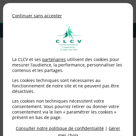
Association de consommateurs
Continuer sans accepter
MENU
Adhérer à la CLCV
Accueil
>
Logement
>
Actualités logement - Juin 2022
La CLCV et ses
partenaires
utilisent des cookies pour
mesurer l’audience, la performance, personnaliser les
Actualités logement -
contenus et les partages.
Juin 2022
Les cookies techniques sont nécessaires au
fonctionnement de notre site et ne peuvent pas être
désactivés.
Publié le
05/06/2022
(mis à jour le
16/06/2022
)
Les cookies non techniques nécessitent votre
consentement. Vous pourrez retirer ou donner votre
Logement
consentement via le lien « paramétrer les cookies »
présent en bas de page.
Consulter notre politique de confidentialité
|
Gérer
mes choix