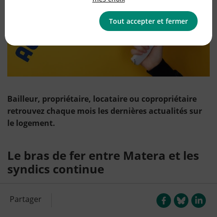
Tout accepter et fermer
Bailleur, propriétaire, locataire ou copropriétaire
retrouvez chaque mois les dernières actualités sur
le logement.
Le bras de fer entre Matera et les
syndics continue
A
près avoir été condamnée par le Tribunal de
Partager
com
merce de Paris pour pratiques commerciales
trom
peuses, la société Matera continue dans la