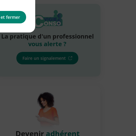
 et fermer
La pratique d'un professionnel
vous alerte ?
Faire un signalement
Devenir
adhérent