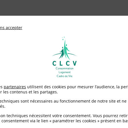
ationale de défense des consommateurs et u
ns accepter
Adhérer à
mentation
Environnement / Santé
Logement
groupe : 8 ans après les promesses, la CLCV souhaite un happy en
es
partenaires
utilisent des cookies pour mesurer l’audience, la pe
r les contenus et les partages.
 : 8 ans après les prom
techniques sont nécessaires au fonctionnement de notre site et ne
és.
py end
non techniques nécessitent votre consentement. Vous pourrez retir
 consentement via le lien « paramétrer les cookies » présent en ba