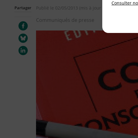
Consulter not
Partager
Publié le
02/05/2013
(mis à jour le
13/05/2013
)
Communiqués de presse