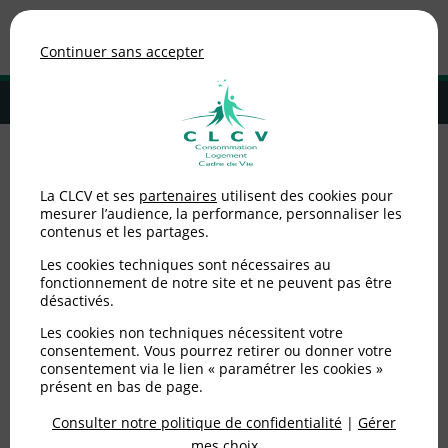
Association de consommateurs
Continuer sans accepter
MENU
Adhérer à la CLCV
Accueil
>
Environnement / Santé
>
Questions/réponses
>
7 questions
La CLCV et ses
partenaires
utilisent des cookies pour
sur les pesticides
mesurer l’audience, la performance, personnaliser les
contenus et les partages.
7 questions sur les
Les cookies techniques sont nécessaires au
pesticides
fonctionnement de notre site et ne peuvent pas être
désactivés.
Les cookies non techniques nécessitent votre
Publié le
23/06/2021
(mis à jour le
23/06/2021
)
consentement. Vous pourrez retirer ou donner votre
consentement via le lien « paramétrer les cookies »
Environnement / Santé
présent en bas de page.
Consulter notre politique de confidentialité
|
Gérer
mes choix